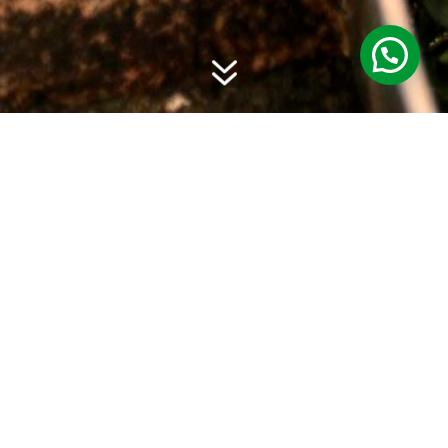
7
Próximamente.
por
El Munkin Coffee
|
12 May, 23
|
Noticias
¡Hola! Estamos emocionados de compartir
próximamente contenido sobre el fascinante mundo
del café en nuestro blog. Además, te brindaremos tips
para disfrutar de una gran taza de café desde casa.